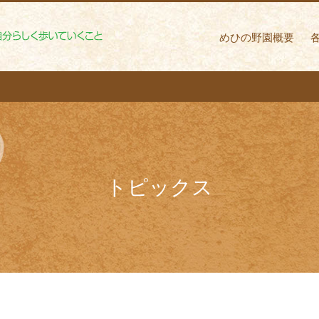
めひの野園 自分ら
めひの野園概要
トピックス