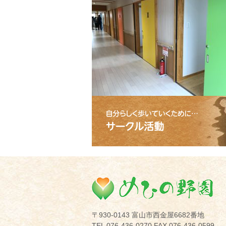
め
〒930-0143 富山市西金屋6682番地
TEL 076-436-0270 FAX 076-436-0599