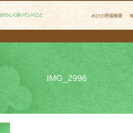
めひの野園 自分ら
めひの野園概要
IMG_2996