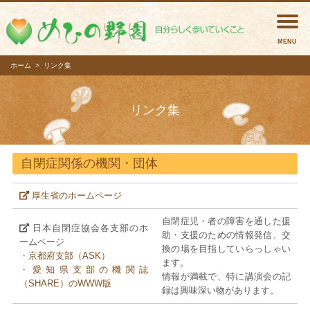
めひの
ホーム
リンク集
リンク集
自閉症関係の機関・団体
厚生省のホームページ
自閉症児・者の障害を通した援
日本自閉症協会各支部のホ
助・支援のための情報発信、交
ームページ
換の場を目指していらっしゃい
・
京都府支部（ASK）
ます。
・
愛知県支部の機関誌
情報が満載で、特に講演会の記
（SHARE）のWWW版
録は興味深い物があります。