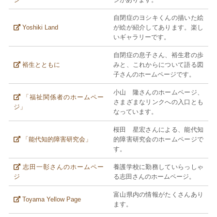
自閉症のヨシキくんの描いた絵
Yoshiki Land
が絵が紹介してあります。楽し
いギャラリーです。
自閉症の息子さん、裕生君の歩
裕生とともに
みと、これからについて語る図
子さんのホームページです。
小山 隆さんのホームページ、
「福祉関係者のホームペー
さまざまなリンクへの入口とも
ジ」
なっています。
桜田 星宏さんによる、能代知
「能代知的障害研究会」
的障害研究会のホームページで
す。
志田一彰さんのホームペー
養護学校に勤務していらっしゃ
ジ
る志田さんのホームページ。
富山県内の情報がたくさんあり
Toyama Yellow Page
ます。