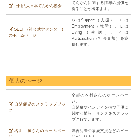
てんかんに関する情報の提供を
社団法人日本てんかん協会
得ることが出来ます。
ＳはSupport（支援）、Ｅは
Employment（就労）、Ｌは
SELP（社会就労センター）
Living（生活）、Ｐは
のホームページ
Participation（社会参加）を意
味します。
個人のページ
京都の木村さんのホームペー
ジ。
自閉症児のスクラップブッ
自閉症やハンディを持つ子供に
ク
関する情報・リンクをスクラッ
プされています。
名川 勝さんのホームペー
障害児者の家族支援などのペー
ジ
ジがあります。