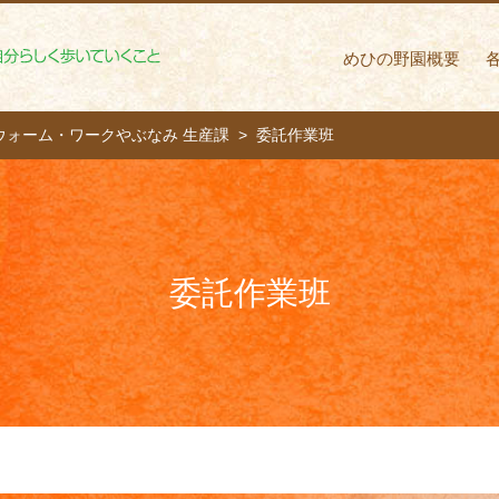
めひの野園 自分ら
めひの野園概要
ウォーム・ワークやぶなみ 生産課
委託作業班
委託作業班