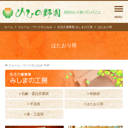
めひの
ホーム
ウォーム・ワークやぶなみ
生活介護事業 みしまの工房
はたおり班
はたおり班
ウォーム・ワークやぶなみ TOP
石鹸・委託作業班
和紙班
手芸班
はたおり班
漆・工芸班