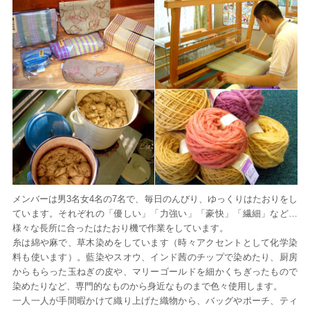
メンバーは男3名女4名の7名で、毎日のんびり、ゆっくりはたおりをし
ています。それぞれの「優しい」「力強い」「豪快」「繊細」など…
様々な長所に合ったはたおり機で作業をしています。
糸は綿や麻で、草木染めをしています（時々アクセントとして化学染
料も使います）。藍染やスオウ、インド茜のチップで染めたり、厨房
からもらった玉ねぎの皮や、マリーゴールドを細かくちぎったもので
染めたりなど、専門的なものから身近なものまで色々使用します。
一人一人が手間暇かけて織り上げた織物から、バッグやポーチ、ティ