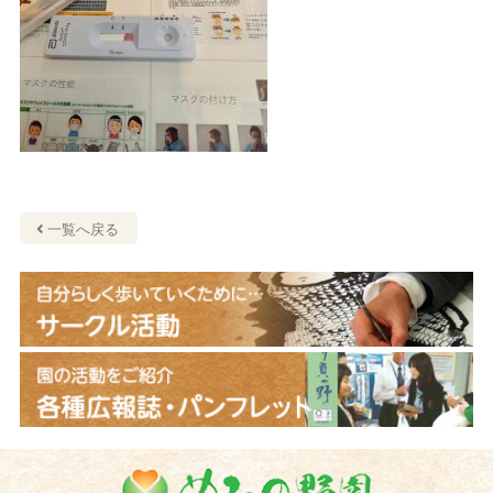
一覧へ戻る
めひの野園