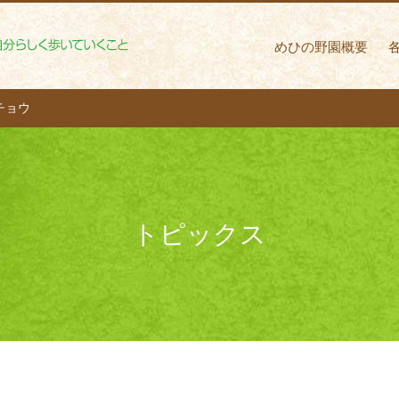
めひの野園 自分ら
めひの野園概要
チョウ
トピックス