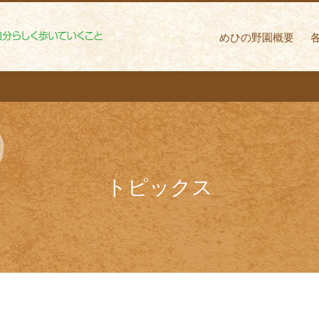
めひの野園 自分ら
めひの野園概要
トピックス