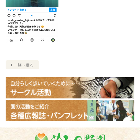
一覧へ戻る
めひの野園