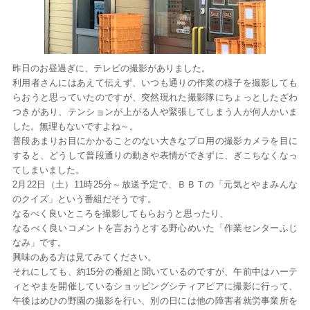
昨日のお昼過ぎに、テレビの撮影がありました。
利用者さんにはあえて伝えず、いつも通りの作業の様子を撮影しても
らおうと思っていたのですが、突然現れた撮影隊にちょっとしたざわ
つきがあり、テンションが上がる人や緊張してしまう人が何人かいま
した。無理もないですよね～。
普段あまりお目にかかることのない大きなプロ用の撮影カメラを目に
すると、どうして普段通りの動きや表情ができずに、ぎこちなくなっ
てしまいました。
2月22日（土）11時25分～放送予定で、ＢＢＴの「元気とやまみんな
のクイズ」という番組だそうです。
なるべく良いところを撮影してもらおうと思ったり、
なるべく良いコメントを言おうとする野心めいた「作業センターふじ
なみ」です。
興味のある方は見てみてください。
それにしても、約15分の番組と聞いているのですが、午前中はハーテ
ィとやまを開催しているショッピングシティアピアに撮影に行って、
午後はめひの野園の撮影を行い、別の日には他の障害者就労事業所を