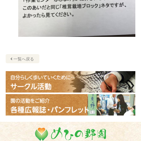
一覧へ戻る
めひの野園