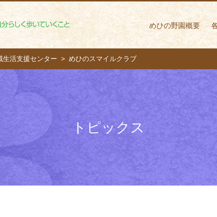
めひの野園 自分ら
めひの野園概要
域生活支援センター
めひのスマイルクラブ
トピックス