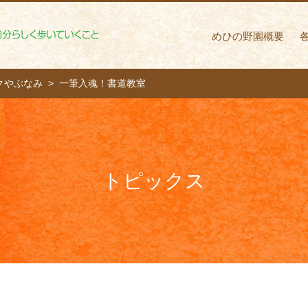
めひの野園 自分ら
めひの野園概要
クやぶなみ
一筆入魂！書道教室
トピックス