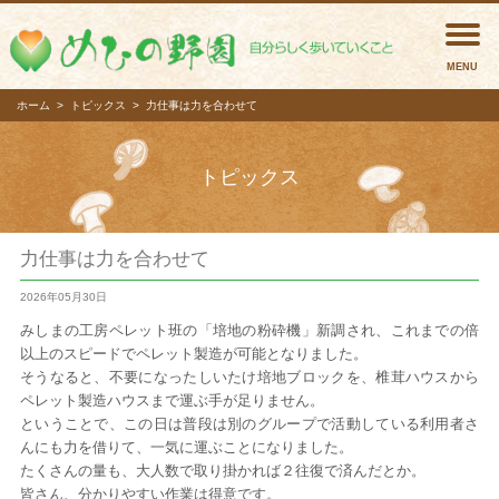
めひの
ホーム
トピックス
力仕事は力を合わせて
トピックス
力仕事は力を合わせて
2026年05月30日
みしまの工房ペレット班の「培地の粉砕機」新調され、これまでの倍
以上のスピードでペレット製造が可能となりました。
そうなると、不要になったしいたけ培地ブロックを、椎茸ハウスから
ペレット製造ハウスまで運ぶ手が足りません。
ということで、この日は普段は別のグループで活動している利用者さ
んにも力を借りて、一気に運ぶことになりました。
たくさんの量も、大人数で取り掛かれば２往復で済んだとか。
皆さん、分かりやすい作業は得意です。